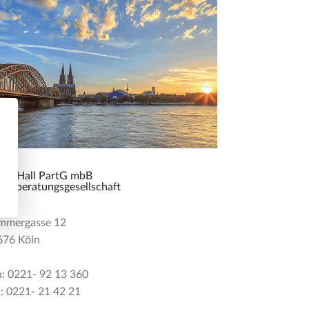
l & Hall PartG mbB
uerberatungsgesellschaft
mmergasse 12
676 Köln
: 0221- 92 13 360
: 0221- 21 42 21