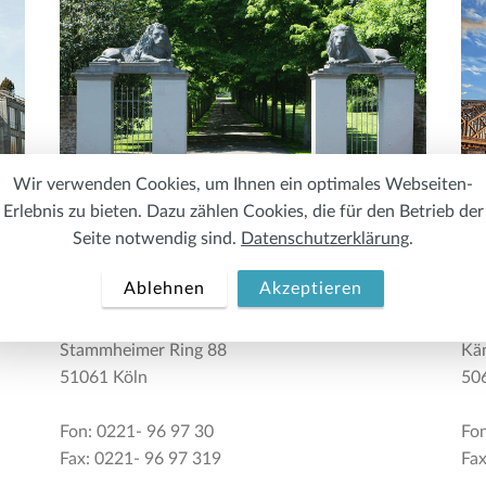
Wir verwenden Cookies, um Ihnen ein optimales Webseiten-
Erlebnis zu bieten. Dazu zählen Cookies, die für den Betrieb der
Seite notwendig sind.
Datenschutzerklärung
.
BACHEM ■ RETTIG
Hal
Ablehnen
Akzeptieren
Steuerberater PartG mbB
Ste
Stammheimer Ring 88
Kä
51061 Köln
50
Fon: 0221- 96 97 30
Fon
Fax: 0221- 96 97 319
Fax